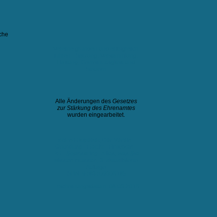
che
Vereine gründen und erfolgreich
führen - Satzung, Versammlung,
Haftung, Gemeinützigkeit und
Steuern
Alle Änderungen des
Gesetzes
zur Stärkung des Ehrenamtes
wurden eingearbeitet.
stern-Ratgeber, Der Verein -
Gründung - Recht - Finanzen -
PR - Sponsoring. Alles, was Sie
wissen müssen
, 3. aktualisierte
Auflage
ISBN:
9783709306185
Erscheinungsdatum: 08.03.2016