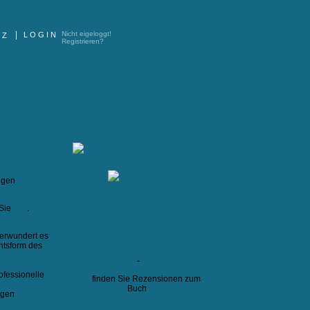
Nicht eigeloggt!
LOGIN
TZ
Registrieren?
Hier finden Sie
mich auf Xing
igen
Hier erhalten Sie meine neuste
Auflage
 Sie
hier
.
des Werkes
Vereinssatzungen -
Strukturen und Muster erläutert für
die Vereinspraxis
beim Erich
verwundert es
Schmidt Verlag erwerben
htsform des
-
ofessionelle
Hier
finden Sie Rezensionen zum
Buch
igen