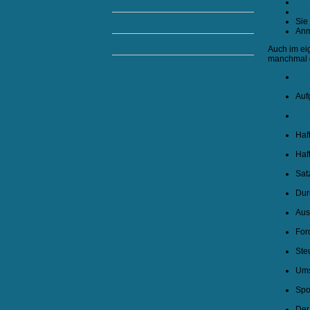
KOSTEN
Loh
Sat
Sie
KONTAKT
Anm
NEWSLETTER
Auch im ei
manchmal d
Zus
Auf
Bes
Haf
Haf
Sat
Dur
Aus
For
Ste
Ums
Spo
Der