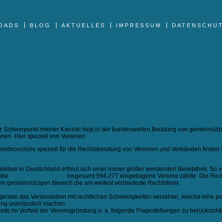
OADS
BLOG
AKTUELLES
IMPRESSUM
DATENSCHU
nsrecht
er Schwerpunkt meiner Kanzlei liegt in der bundesweiten Beratung von gemeinnütz
nen. Hier speziell von Vereinen.
leibroschüre speziell für die Rechtsberatung von Vereinen und Verbänden finden
sleben in Deutschland erfreut sich einer immer größer werdenden Beliebtheit. So 
 die
Vereinsstatistik 2005
insgesamt 594.277 eingetragene Vereine zählte. Die Rec
 im gemeinnützigen Bereich die am weitest verbreiteste Rechtsform.
gerade das Vereinsleben mit rechtlichen Schwierigkeiten versehen, welche eine pr
ung unerlässlich machen.
eits im Vorfeld der Vereinsgründung u. a. folgende Fragestellungen zu berücksicht