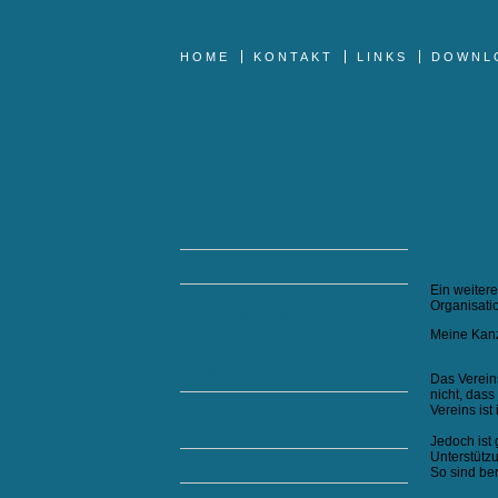
HOME
KONTAKT
LINKS
DOWNL
ZUR PERSON
Verei
RECHTSGEBIETE
Ein weiter
Organisatio
Arbeitsrecht
Meine Kanz
Vereinsrecht
SEMINARE
Das Verein
nicht, dass
VEREINSRECHT
Vereins ist
AKTUELL
Jedoch ist 
Unterstütz
LITERATURVERZEICHNIS
So sind ber