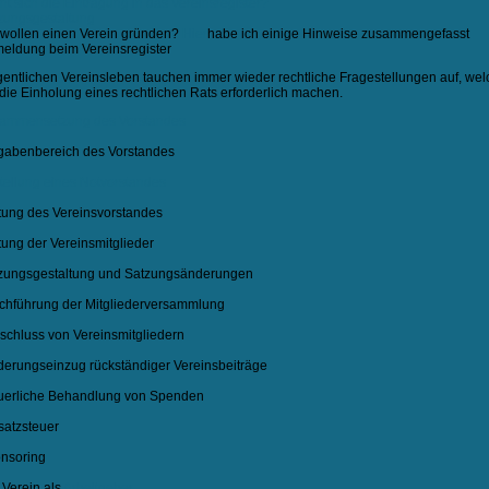
nt sich die Eintragung in das Vereinsregister?
zungsgestaltung
 wollen einen Verein gründen?
Hier
habe ich einige Hinweise zusammengefasst
eldung beim Vereinsregister
gentlichen Vereinsleben tauchen immer wieder rechtliche Fragestellungen auf, wel
ie Einholung eines rechtlichen Rats erforderlich machen.
ammensetzung des Vorstandes
gabenbereich des Vorstandes
tellung eines Notvorstandes
tung des Vereinsvorstandes
tung der Vereinsmitglieder
zungsgestaltung und Satzungsänderungen
chführung der Mitgliederversammlung
schluss von Vereinsmitgliedern
derungseinzug rückständiger Vereinsbeiträge
uerliche Behandlung von Spenden
atzsteuer
nsoring
 Verein als
Arbeitgeber